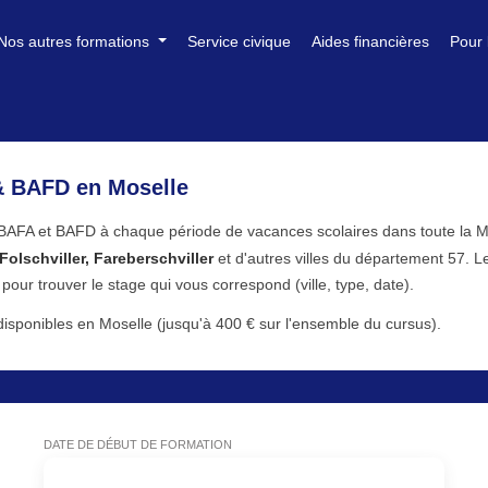
Nos autres formations
Service civique
Aides financières
Pour 
& BAFD en Moselle
 BAFA et BAFD à chaque période de vacances scolaires dans toute la 
lschviller, Fareberschviller
et d'autres villes du département 57. L
s pour trouver le stage qui vous correspond (ville, type, date).
sponibles en Moselle (jusqu'à 400 € sur l'ensemble du cursus).
DATE DE DÉBUT DE FORMATION