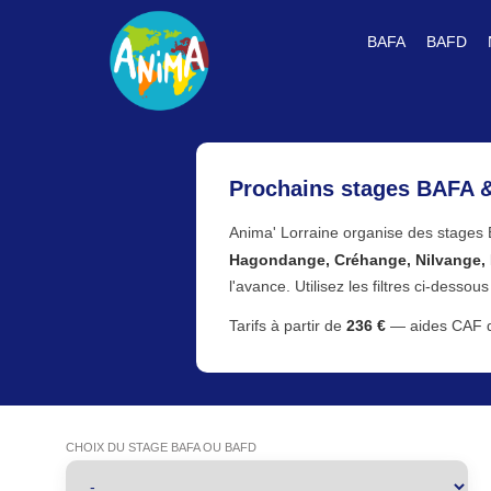
BAFA
BAFD
Prochains stages BAFA 
Anima' Lorraine organise des stages
Hagondange, Créhange, Nilvange, Fo
l'avance. Utilisez les filtres ci-dessou
Tarifs à partir de
236 €
— aides CAF di
CHOIX DU STAGE BAFA OU BAFD