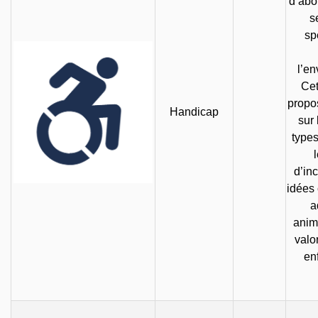
d’abo
s
sp
l’e
Cet
propo
Handicap
sur 
type
d’inc
idées
a
anim
valo
en