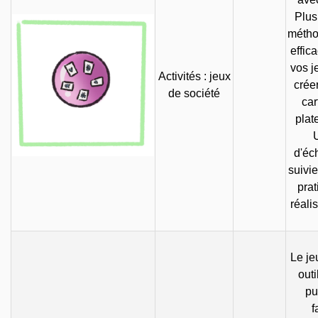
Plus
métho
effic
vos j
Activités : jeux
crée
de société
car
plat
d'éc
suivi
prat
réali
Le je
outi
pu
f