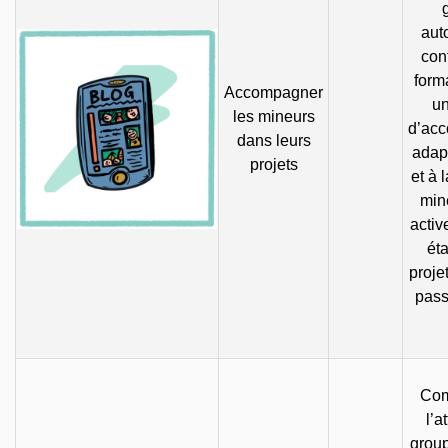
aut
con
form
Accompagner
u
les mineurs
d’ac
dans leurs
adap
projets
et à 
min
activ
ét
projet
pass
Com
l’a
grou