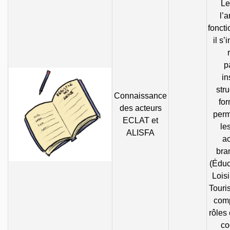
Le
l’
foncti
il s’
p
in
stru
Connaissance
fo
des acteurs
perme
ECLAT et
le
ALISFA
ac
bra
(Éduc
Loisi
Touri
comp
rôles 
co