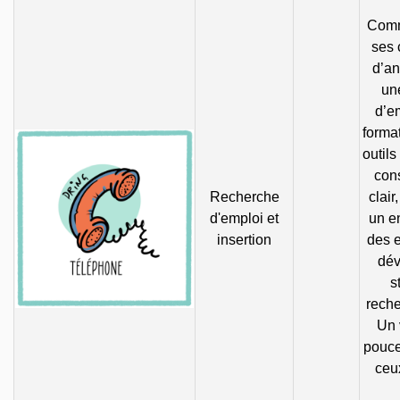
Comm
ses
d’an
un
d’e
forma
outils
con
Recherche
clair
d'emploi et
un en
insertion
des 
dév
s
reche
Un 
pouce
ceu