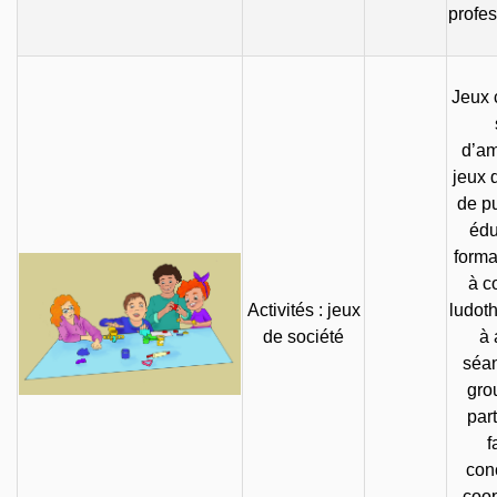
profe
Jeux 
d’a
jeux 
de pu
édu
forma
à c
Activités : jeux
ludot
de société
à 
séan
grou
part
f
conc
coop