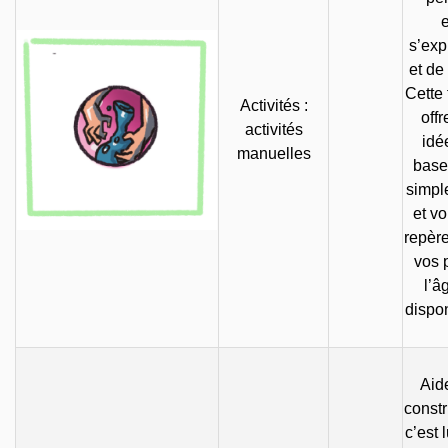
s’exp
et de
Cette
Activités :
offr
activités
idé
manuelles
base
simpl
et v
repèr
vos 
l’â
dispon
Aid
constr
c’est 