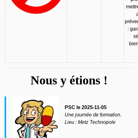
mettr
préven
: gar
sé
bien
Nous y étions !
PSC le 2025-11-05
Une journée de formation.
Lieu : Metz Technopole