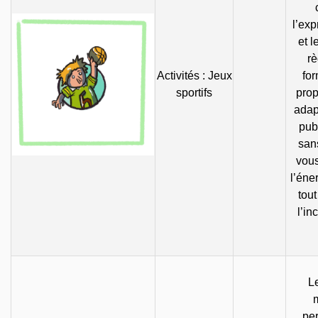
l’exp
et l
rè
Activités : Jeux
fo
sportifs
prop
adap
pub
sans
vous
l’éne
tout
l’in
Le
per