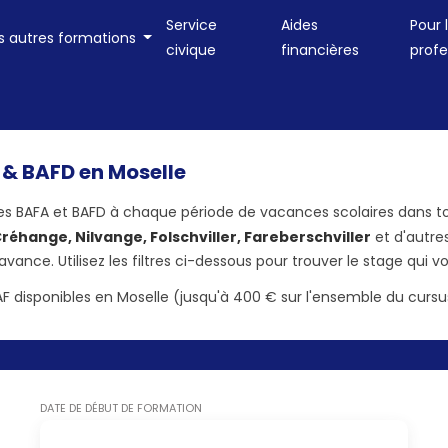
Service
Aides
Pour 
s autres formations
civique
financières
profe
 & BAFD en Moselle
ges BAFA et BAFD à chaque période de vacances scolaires dans t
réhange, Nilvange, Folschviller, Fareberschviller
et d'autre
avance. Utilisez les filtres ci-dessous pour trouver le stage qui v
F disponibles en Moselle (jusqu'à 400 € sur l'ensemble du cursu
DATE DE DÉBUT DE FORMATION