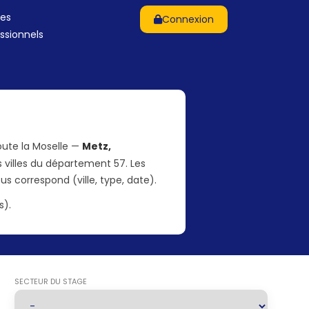
les
Connexion
ssionnels
oute la Moselle —
Metz,
s villes du département 57. Les
ous correspond (ville, type, date).
s).
SECTEUR DU STAGE