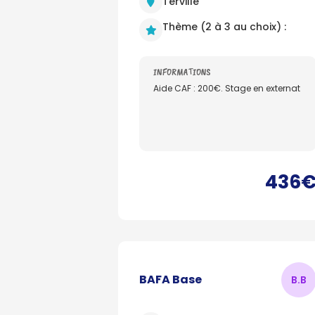
Terville
Thème (2 à 3 au choix) :
INFORMATIONS
Aide CAF : 200€. Stage en externat
436
BAFA Base
B.
B