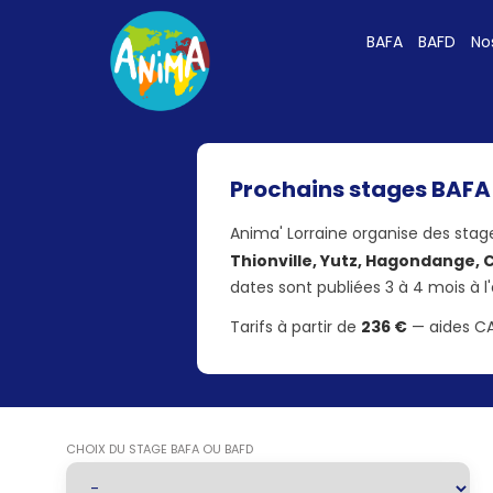
BAFA
BAFD
No
Prochains stages BAFA
Anima' Lorraine organise des sta
Thionville, Yutz, Hagondange, C
dates sont publiées 3 à 4 mois à l'
Tarifs à partir de
236 €
— aides CA
CHOIX DU STAGE BAFA OU BAFD